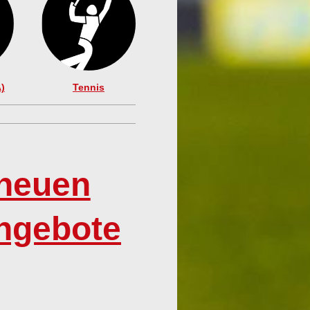
)
Tennis
 neuen
ngebote