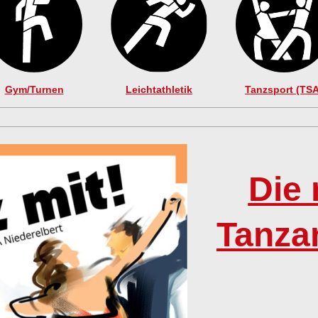
Gym/Turnen
Leichtathletik
Tanzsport (TSA
Die
Tanza