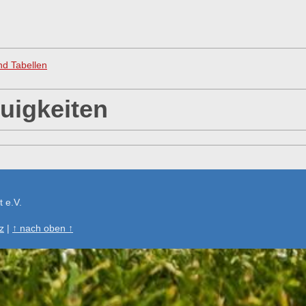
nd Tabellen
uigkeiten
 e.V.
z
|
↑ nach oben ↑